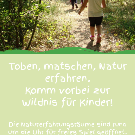
Toben, matschen, Natur
erfahren.
Komm vorbei zur
Wildnis für Kinder!
Die Naturerfahrungsräume sind rund
um die Uhr für freies Spiel geöffnet.